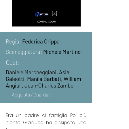
Regia:
Federica Crippa
Sceneggiatura
:
Michele Martino
Cast:
Daniele Marcheggiani
, Asia
Galeotti, Manila Barbati, William
Angiuli, Jean-Charles Zambo
Acquista / Guarda:
Era un padre di famiglia. Poi più
niente. Gianluca ha dissipato una